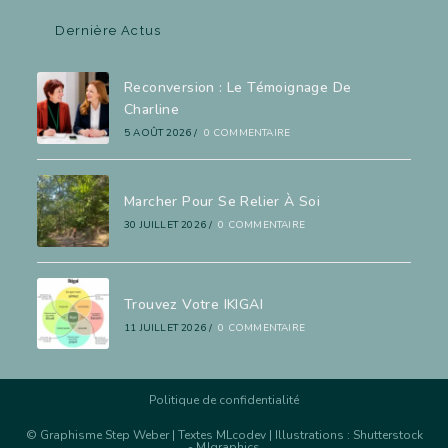
Dernière Actus
Reconversion : Le Témoignage De
Charline
5 AOÛT 2026
/
0 COMMENTAIRE
Marcher Pour Se Relier À Soi
30 JUILLET 2026
/
0 COMMENTAIRE
Trouvez Votre IKIGAI
11 JUILLET 2026
/
0 COMMENTAIRE
Politique de confidentialité
© Graphisme
Step Weber
| Textes MLcodev | Illustrations : Shutterstock
- MJgraphics